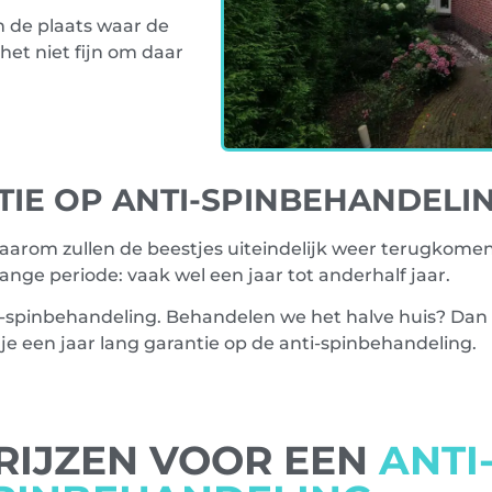
 de plaats waar de
het niet fijn om daar
NTIE OP ANTI-SPINBEHANDELI
aarom zullen de beestjes uiteindelijk weer terugkome
ge periode: vaak wel een jaar tot anderhalf jaar.
ti-spinbehandeling. Behandelen we het halve huis? Dan 
je een jaar lang garantie op de anti-spinbehandeling.
RIJZEN VOOR EEN
ANTI