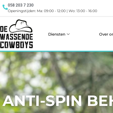
058 203 7 230
Openingstijden: Ma: 09:00 - 12:00 | Wo: 13:00 - 16:00
Diensten
Over o
ANTI-SPIN B