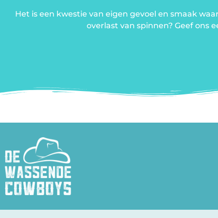
Het is een kwestie van eigen gevoel en smaak waa
overlast van spinnen? Geef ons e