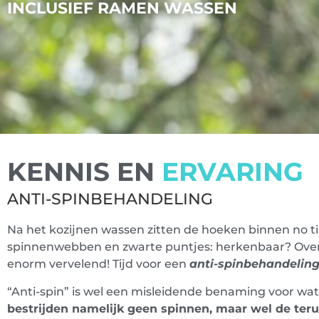
INCLUSIEF RAMEN WASSEN
KENNIS EN
ERVARING
ANTI-SPINBEHANDELING
Na het kozijnen wassen zitten de hoeken binnen no 
spinnenwebben en zwarte puntjes: herkenbaar? Overl
enorm vervelend! Tijd voor een
anti-spinbehandeling
“Anti-spin” is wel een misleidende benaming voor wat
bestrijden namelijk geen spinnen, maar wel de ter