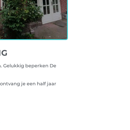
NG
n. Gelukkig beperken De
ontvang je een half jaar
-