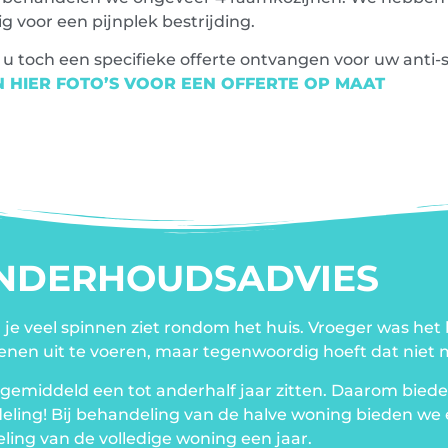
g voor een pijnplek bestrijding.
 u toch een specifieke offerte ontvangen voor uw ant
 HIER FOTO’S VOOR EEN OFFERTE OP MAAT
NDERHOUDSADVIES
n je veel spinnen ziet rondom het huis. Vroeger was het 
enen uit te voeren, maar tegenwoordig hoeft dat niet
jft gemiddeld een tot anderhalf jaar zitten. Daarom bi
eling! Bij behandeling van de halve woning bieden we ee
ing van de volledige woning een jaar.