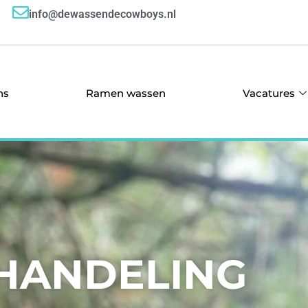
info@dewassendecowboys.nl
ns
Ramen wassen
Vacatures
EHANDELING