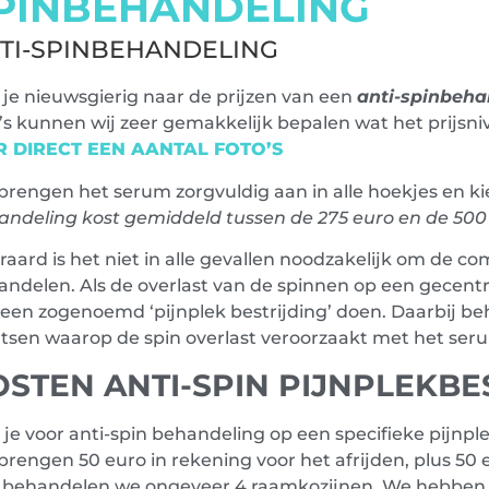
PINBEHANDELING
TI-SPINBEHANDELING
je nieuwsgierig naar de prijzen van een
anti-spinbeha
’s kunnen wij zeer gemakkelijk bepalen wat het prijsn
R DIRECT EEN AANTAL FOTO’S
rengen het serum zorgvuldig aan in alle hoekjes en ki
andeling kost gemiddeld tussen de 275 euro en de 500
raard is het niet in alle gevallen noodzakelijk om de c
ndelen. Als de overlast van de spinnen op een gecentr
een zogenoemd ‘pijnplek bestrijding’ doen. Daarbij b
atsen waarop de spin overlast veroorzaakt met het ser
OSTEN ANTI-SPIN PIJNPLEKBE
 je voor anti-spin behandeling op een specifieke pijnpl
rengen 50 euro in rekening voor het afrijden, plus 50 
r behandelen we ongeveer 4 raamkozijnen. We hebben m