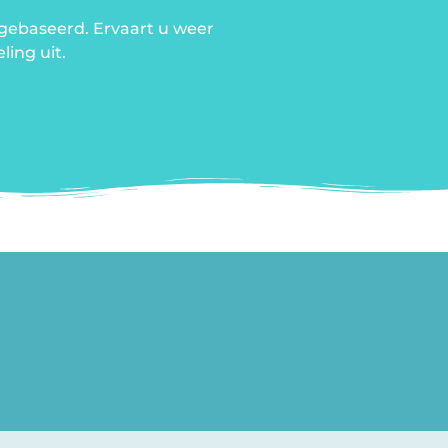
gebaseerd. Ervaart u weer
ing uit.